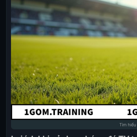
Tìm hiểu