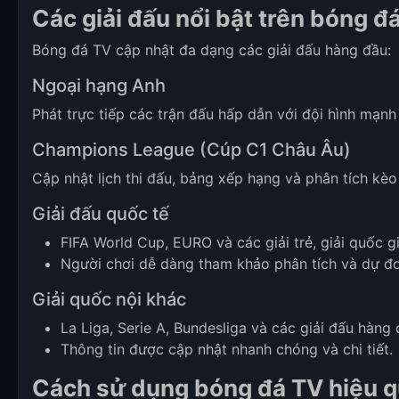
Các giải đấu nổi bật trên bóng đ
Bóng đá TV cập nhật đa dạng các giải đấu hàng đầu:
Ngoại hạng Anh
Phát trực tiếp các trận đấu hấp dẫn với đội hình mạnh 
Champions League (Cúp C1 Châu Âu)
Cập nhật lịch thi đấu, bảng xếp hạng và phân tích kèo
Giải đấu quốc tế
FIFA World Cup, EURO và các giải trẻ, giải quốc g
Người chơi dễ dàng tham khảo phân tích và dự đ
Giải quốc nội khác
La Liga, Serie A, Bundesliga và các giải đấu hàng
Thông tin được cập nhật nhanh chóng và chi tiết.
Cách sử dụng bóng đá TV hiệu 