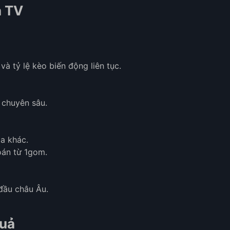
á TV
và tỷ lệ kèo biến động liên tục.
 chuyên sâu.
ia khác.
oán từ 1gom.
 đầu châu Âu.
quả