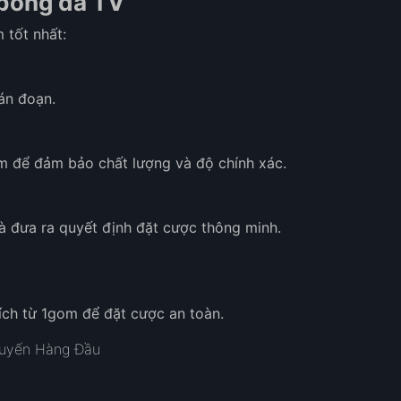
 bóng đá TV
 tốt nhất:
án đoạn.
m để đảm bảo chất lượng và độ chính xác.
và đưa ra quyết định đặt cược thông minh.
tích từ 1gom để đặt cược an toàn.
Tuyến Hàng Đầu