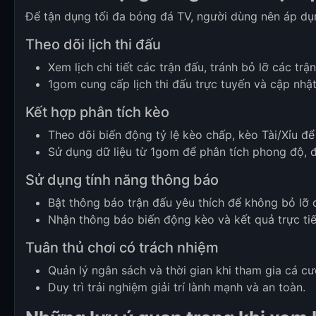
Để tận dụng tối đa bóng đá TV, người dùng nên áp dụ
Theo dõi lịch thi đấu
Xem lịch chi tiết các trận đấu, tránh bỏ lỡ các trậ
1gom cung cấp lịch thi đấu trực tuyến và cập nhật 
Kết hợp phân tích kèo
Theo dõi biến động tỷ lệ kèo chấp, kèo Tài/Xỉu để
Sử dụng dữ liệu từ 1gom để phân tích phong độ, đ
Sử dụng tính năng thông báo
Bật thông báo trận đấu yêu thích để không bỏ lỡ d
Nhận thông báo biến động kèo và kết quả trực ti
Tuân thủ chơi có trách nhiệm
Quản lý ngân sách và thời gian khi tham gia cá cư
Duy trì trải nghiệm giải trí lành mạnh và an toàn.