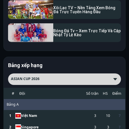
Xôi Lạc TV – Nền Tảng Xem Bóng
Đá Trực Tuyến Hàng Đầu
Bóng Đá Tv – Xem Trực Tiếp Và Cập
Nhật Tỷ Lệ Kèo
Bảng xếp hạng
ASIAN CUP 2026
#
Đội
Số trận
HS
Điểm
Bảng
A
1
Việt Nam
3
10
7
2
Singapore
3
3
7