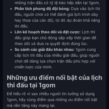
những trận đấu có tỷ lệ kèo hấp dẫn tại 1gom.
Phân tích phong độ đội bóng:
Dựa vào lịch thi
đấu, người chơi có thể đánh giá lịch trình dày
hay thưa của các đội, từ đó dự đoán khả năng
thi đấu.
Lên kế hoạch theo dõi và đặt cược:
Lịch thi
đấu giúp bạn chủ động sắp xếp thời gian để
theo dõi và đưa ra quyết định đúng lúc.
So sánh các giải đấu khác nhau:
1gom cung
cấp lịch thi đấu của nhiều giải đấu, giúp người
chơi dễ dàng lựa chọn trận đấu phù hợp với
chiến lược của mình.
Những ưu điểm nổi bật của lịch
thi đấu tại 1gom
Để hiểu rõ vì sao nhiều người tin tưởng sử dụng
1gom, hãy cùng điểm qua những ưu điểm nổi bật
mà nền tảng này mang lại.