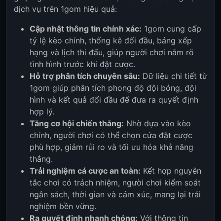
dịch vụ trên 1gom hiệu quả:
Cập nhật thông tin chính xác:
1gom cung cấp
tỷ lệ kèo chính, thống kê đối đầu, bảng xếp
hạng và lịch thi đấu, giúp người chơi nắm rõ
tình hình trước khi đặt cược.
Hỗ trợ phân tích chuyên sâu:
Dữ liệu chi tiết từ
1gom giúp phân tích phong độ đội bóng, đội
hình và kết quả đối đầu để đưa ra quyết định
hợp lý.
Tăng cơ hội chiến thắng:
Nhờ dựa vào kèo
chính, người chơi có thể chọn cửa đặt cược
phù hợp, giảm rủi ro và tối ưu hóa khả năng
thắng.
Trải nghiệm cá cược an toàn:
Kết hợp nguyên
tắc chơi có trách nhiệm, người chơi kiểm soát
ngân sách, thời gian và cảm xúc, mang lại trải
nghiệm bền vững.
Ra quyết định nhanh chóng:
Với thông tin