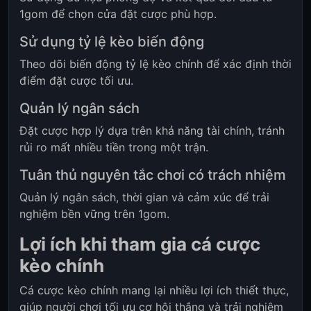
1gom để chọn cửa đặt cược phù hợp.
Sử dụng tỷ lệ kèo biến động
Theo dõi biến động tỷ lệ kèo chính để xác định thời
điểm đặt cược tối ưu.
Quản lý ngân sách
Đặt cược hợp lý dựa trên khả năng tài chính, tránh
rủi ro mất nhiều tiền trong một trận.
Tuân thủ nguyên tắc chơi có trách nhiệm
Quản lý ngân sách, thời gian và cảm xúc để trải
nghiệm bền vững trên 1gom.
Lợi ích khi tham gia cá cược
kèo chính
Cá cược kèo chính mang lại nhiều lợi ích thiết thực,
giúp người chơi tối ưu cơ hội thắng và trải nghiệm