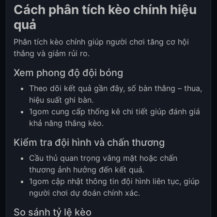
Cách phân tích kèo chính hiệu
quả
Phân tích kèo chính giúp người chơi tăng cơ hội
thắng và giảm rủi ro.
Xem phong độ đội bóng
Theo dõi kết quả gần đây, số bàn thắng – thua,
hiệu suất ghi bàn.
1gom cung cấp thống kê chi tiết giúp đánh giá
khả năng thắng kèo.
Kiểm tra đội hình và chấn thương
Cầu thủ quan trọng vắng mặt hoặc chấn
thương ảnh hưởng đến kết quả.
1gom cập nhật thông tin đội hình liên tục, giúp
người chơi dự đoán chính xác.
So sánh tỷ lệ kèo