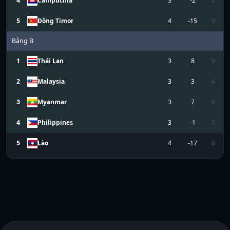
4
Campuchia
3
-2
3
5
Đông Timor
4
-15
0
Bảng
B
1
Thái Lan
3
8
9
2
Malaysia
3
3
6
3
Myanmar
3
7
6
4
Philippines
3
-1
3
5
Lào
4
-17
0